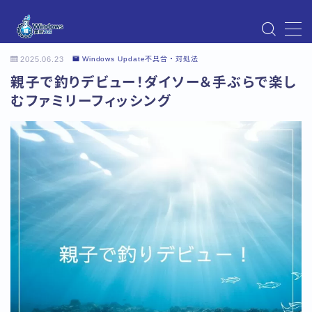
MENU
2025.06.23
Windows Update不具合・対処法
Instagram
親子で釣りデビュー！ダイソー＆手ぶらで楽し
Windows Updateの不具合・エラー対処法まとめ
【Windows11対応】
むファミリーフィッシング
Windows Update不具合・対処法
アクセス
お問い合わせ
デモプリセット記事 Part07
トップページ
プライバシーポリシー
プロフィール
メニュー
利用規約／特定商取引法に基づく表記
有料記事の決済完了ページ
運営者情報