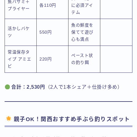
魚バサミ＋
各110円
に必須アイ
プライヤー
テム
魚の鮮度を
活かしバケ
550円
保てて遊び
ツ
心も満点
常温保存タ
ペースト状
イプ アミエ
220円
の釣り餌
ビ
合計：2,530円
（2人で1本シェア＋仕掛け多め）
親子OK！関西おすすめ手ぶら釣りスポット