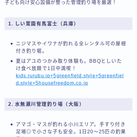
子ども向け安心設備が整った管理釣り場を厳選！
1. しい茸園有馬富士（兵庫）
ニジマスやイワナが釣れる全レンタル可の屋根
付き釣り堀。
夏はアユのつかみ取り体験も。BBQとしいた
け食べ放題で1日中満喫！
kids.rurubu.jp+5greenfield.style+5greenfiel
d.style+5
housefreedom.co.jp
2. 水無瀬川管理釣り場（大阪）
アマゴ・マスが釣れる小川エリア。手すり付き
足場◎で小さな子も安全。1日20〜25匹の釣果