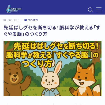
MENU
2025.08.13
自己啓発
Instagram
先延ばしグセを断ち切る！脳科学が教える「す
Windows Updateの不具合・エラー対処法まとめ
【Windows11対応】
ぐやる脳」のつくり方
Windows Update不具合・対処法
アクセス
お問い合わせ
デモプリセット記事 Part07
トップページ
プライバシーポリシー
プロフィール
メニュー
利用規約／特定商取引法に基づく表記
有料記事の決済完了ページ
運営者情報