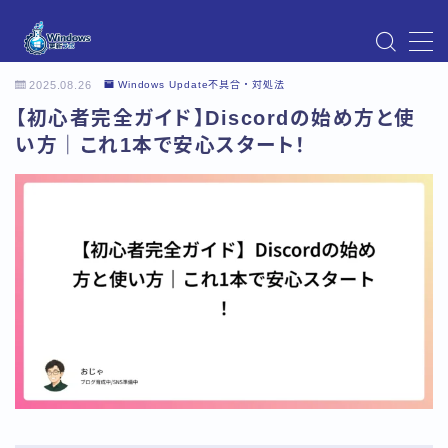
MENU
2025.08.26
Windows Update不具合・対処法
Instagram
【初心者完全ガイド】Discordの始め方と使
Windows Updateの不具合・エラー対処法まとめ
【Windows11対応】
い方｜これ1本で安心スタート！
Windows Update不具合・対処法
アクセス
お問い合わせ
デモプリセット記事 Part07
トップページ
プライバシーポリシー
プロフィール
メニュー
利用規約／特定商取引法に基づく表記
有料記事の決済完了ページ
運営者情報