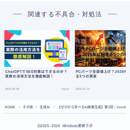
関連する不具合・対処法
ChatGPTでSEO対策はできるのか？
PCパーツ全部値上げ？2026年
実際の活用方法を徹底解説！
る5つの現実
Follow Me
2025.06.28
2026.01.14
ブログ
HOME
その他
生成AI
【ゼロから学べるAI画像生成】第3回｜ConoHa
＞
＞
＞
2025–2026 Windows更新ラボ