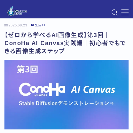
MENU
2025.08.23
生成AI
Instagram
【ゼロから学べるAI画像生成】第3回｜
Windows Updateの不具合・エラー対処法まとめ
【Windows11対応】
ConoHa AI Canvas実践編｜初心者でもで
Windows Update不具合・対処法
きる画像生成ステップ
アクセス
お問い合わせ
デモプリセット記事 Part07
トップページ
プライバシーポリシー
プロフィール
メニュー
利用規約／特定商取引法に基づく表記
有料記事の決済完了ページ
運営者情報