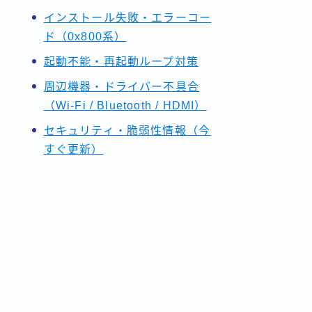
インストール失敗・エラーコー
ド（0x800系）
起動不能・再起動ループ対策
周辺機器・ドライバー不具合
（Wi-Fi / Bluetooth / HDMI）
セキュリティ・脆弱性情報（今
すぐ更新）