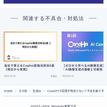
関連する不具合・対処法
会社で使えるCopilot最強活用法6選
【ゼロから学べるAI画像生成】
【明日から実践】
｜AI画像生成の基礎と可能性
Follow Me
2025.10.02
2025.08.22
生成AI
HOME
その他
生成AI
ChatGPTの回答が物足りない？不足を補う“質
＞
＞
＞
2025–2026 Windows更新ラボ