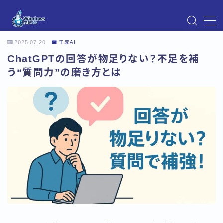
MENU
2025.07.20
生成AI
Instagram
ChatGPTの回答が物足りない？不足を補
Windows Updateの不具合・エラー対処法まとめ
【Windows11対応】
う“質問力”の磨き方とは
Windows Update不具合・対処法
アクセス
お問い合わせ
デモプリセット記事 Part07
トップページ
プライバシーポリシー
プロフィール
メニュー
利用規約／特定商取引法に基づく表記
有料記事の決済完了ページ
運営者情報