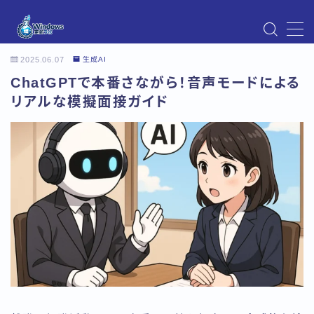
MENU
2025.06.07
生成AI
Instagram
ChatGPTで本番さながら！音声モードによる
Windows Updateの不具合・エラー対処法まとめ
【Windows11対応】
リアルな模擬面接ガイド
Windows Update不具合・対処法
アクセス
お問い合わせ
デモプリセット記事 Part07
トップページ
プライバシーポリシー
プロフィール
メニュー
利用規約／特定商取引法に基づく表記
有料記事の決済完了ページ
運営者情報