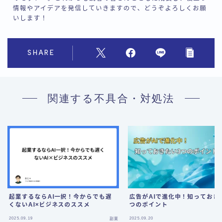
情報やアイデアを発信していきますので、どうぞよろしくお願
いします！
SHARE
関連する不具合・対処法
起業するならAI一択！今からでも遅
広告がAIで進化中！知っておき
くないAI×ビジネスのススメ
つのポイント
Follow Me
2025.09.19
2025.09.20
副業