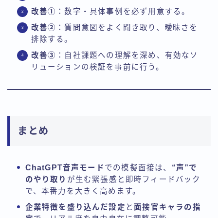
改善①
：数字・具体事例を必ず用意する。
改善②
：質問意図をよく聞き取り、曖昧さを
排除する。
改善③
：自社課題への理解を深め、有効なソ
リューションの検証を事前に行う。
まとめ
ChatGPT音声モード
での模擬面接は、
“声”で
のやり取り
が生む緊張感と即時フィードバック
で、本番力を大きく高めます。
企業特徴を盛り込んだ設定
と
面接官キャラの指