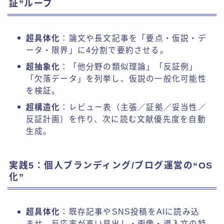
証”ループ
超具体化
：論文や長文記事を「要点・仮説・デ
ータ・限界」に4分割で要約させる。
超抽象化
：「他分野の類似理論」「反証例」
「欠落データ」を列挙し、仮説の一般化可能性
を検証。
超構造化
：レビュー表（主張／証拠／妥当性／
反証計画）を作り、次に読む文献優先度を自動
生成。
実践5：個人ブランディング/ブログ運営の“OS
化”
超具体化
：既存記事やSNS投稿をAIに読み込
ませ、反応率が高い見出し・画像・導入文の特