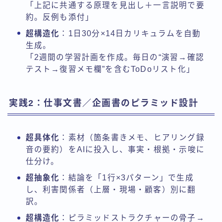
「上記に共通する原理を見出し＋一言説明で要
約。反例も添付」
超構造化
：1日30分×14日カリキュラムを自動
生成。
「2週間の学習計画を作成。毎日の“演習→確認
テスト→復習メモ欄”を含むToDoリスト化」
実践2：仕事文書／企画書のピラミッド設計
超具体化
：素材（箇条書きメモ、ヒアリング録
音の要約）をAIに投入し、事実・根拠・示唆に
仕分け。
超抽象化
：結論を「1行×3パターン」で生成
し、利害関係者（上層・現場・顧客）別に翻
訳。
超構造化
：ピラミッドストラクチャーの骨子→