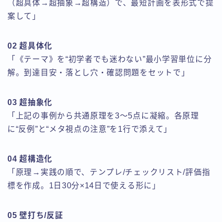
（超具体→超抽象→超構造）で、最短計画を表形式で提
案して」
02 超具体化
「《テーマ》を“初学者でも迷わない”最小学習単位に分
解。到達目安・落とし穴・確認問題をセットで」
03 超抽象化
「上記の事例から共通原理を3～5点に凝縮。各原理
に“反例”と“メタ視点の注意”を1行で添えて」
04 超構造化
「原理→実践の順で、テンプレ/チェックリスト/評価指
標を作成。1日30分×14日で使える形に」
05 壁打ち/反証