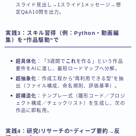
スライド見出し→1スライド1メッセージ→想
定Q&A10問を出力。
実践3：スキル習得（例：Python・動画編
集）を“作品駆動”で
超具体化
：「3週間で
これ
を作る」という作品
要件をAIに渡し、最短ロードマップへ分解。
超抽象化
：作成工程から“再利用できる型”を抽
出（ファイル構成、命名規則、評価基準）。
超構造化
：テンプレ一式（雛形コード／プロジ
ェクト構成／チェックリスト）を生成し、次の
作品に即転用。
実践4：研究/リサーチの“ディープ要約→反