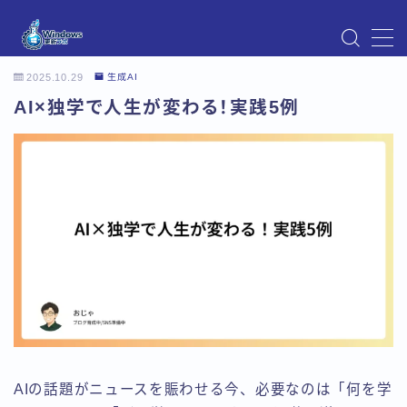
MENU
2025.10.29
生成AI
Instagram
AI×独学で人生が変わる！実践5例
Windows Updateの不具合・エラー対処法まとめ
【Windows11対応】
Windows Update不具合・対処法
アクセス
お問い合わせ
デモプリセット記事 Part07
トップページ
プライバシーポリシー
プロフィール
メニュー
利用規約／特定商取引法に基づく表記
有料記事の決済完了ページ
運営者情報
AIの話題がニュースを賑わせる今、必要なのは「何を学