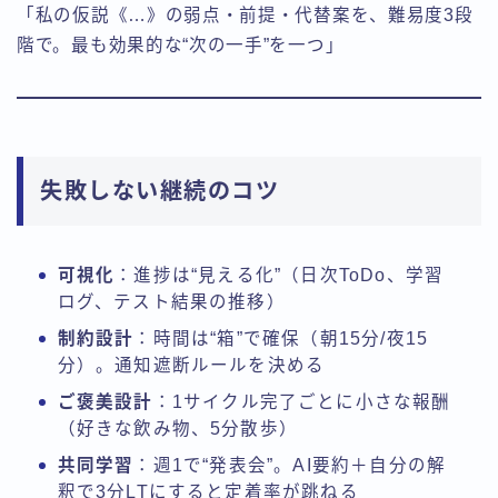
「私の仮説《…》の弱点・前提・代替案を、難易度3段
階で。最も効果的な“次の一手”を一つ」
失敗しない継続のコツ
可視化
：進捗は“見える化”（日次ToDo、学習
ログ、テスト結果の推移）
制約設計
：時間は“箱”で確保（朝15分/夜15
分）。通知遮断ルールを決める
ご褒美設計
：1サイクル完了ごとに小さな報酬
（好きな飲み物、5分散歩）
共同学習
：週1で“発表会”。AI要約＋自分の解
釈で3分LTにすると定着率が跳ねる