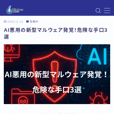
MENU
2025.11.13
生成AI
Instagram
AI悪用の新型マルウェア発覚！危険な手口3
Windows Updateの不具合・エラー対処法まとめ
【Windows11対応】
選
Windows Update不具合・対処法
アクセス
お問い合わせ
デモプリセット記事 Part07
トップページ
プライバシーポリシー
プロフィール
メニュー
利用規約／特定商取引法に基づく表記
有料記事の決済完了ページ
運営者情報