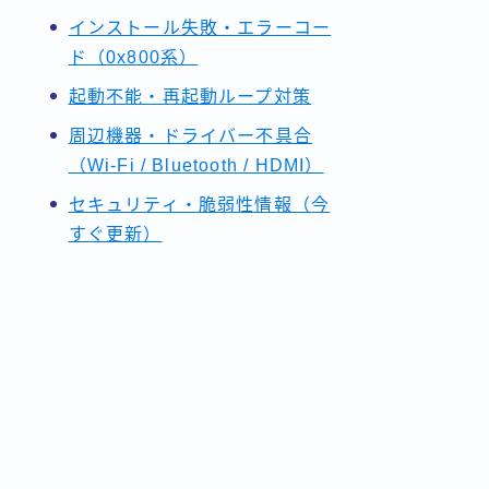
インストール失敗・エラーコー
ド（0x800系）
起動不能・再起動ループ対策
周辺機器・ドライバー不具合
（Wi-Fi / Bluetooth / HDMI）
セキュリティ・脆弱性情報（今
すぐ更新）