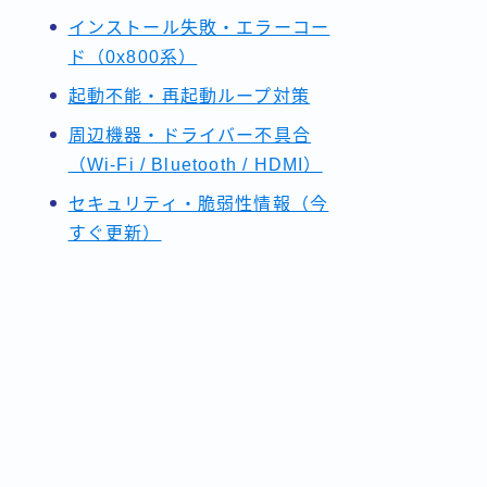
インストール失敗・エラーコー
ド（0x800系）
起動不能・再起動ループ対策
周辺機器・ドライバー不具合
（Wi-Fi / Bluetooth / HDMI）
セキュリティ・脆弱性情報（今
すぐ更新）