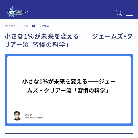
MENU
2025.09.18
自己啓発
Instagram
小さな1％が未来を変える――ジェームズ・ク
Windows Updateの不具合・エラー対処法まとめ
【Windows11対応】
リアー流「習慣の科学」
Windows Update不具合・対処法
アクセス
お問い合わせ
デモプリセット記事 Part07
トップページ
プライバシーポリシー
プロフィール
メニュー
利用規約／特定商取引法に基づく表記
有料記事の決済完了ページ
運営者情報