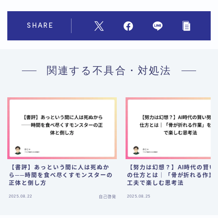
SHARE
関連する不具合・対処法
【書評】あっという間に人は死ぬか
【努力は幻想？】AI時代の賢い
ら──時間を食べ尽くすモンスターの
の仕方とは｜「骨が折れる作業
正体と倒し方
工夫で楽しむ思考法
Follow Me
2025.08.22
2025.08.25
自己啓発