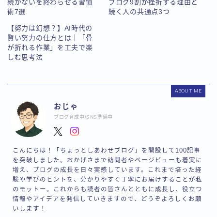
続かないを終わらせる習慣
ブログ9割が挫折する理由と
術7選
続く人の共通点3つ
【努力は幻想？】AI時代の
賢い努力の仕方とは｜「骨
が折れる作業」を工夫で楽
しむ思考法
ABOUT ME
おじゃ
ブログ育成中/SNS準備中
こんにちは！「ちょっとしあわせブログ」を開設して100記事
を突破しました。おかげさまで訪問者やページビューも着実に
増え、ブログの成長を日々実感しています。これまで培った経
験や学びのヒントを、分かりやすく丁寧にお届けすることが私
のモットー。これからも読者の皆さんとともに成長し、役立つ
情報やアイデアを発信していきますので、どうぞよろしくお願
いします！